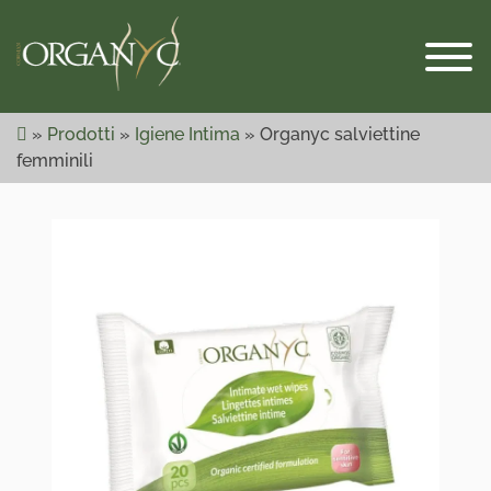
Skip
to
content
»
Prodotti
»
Igiene Intima
»
Organyc salviettine
femminili
Expect
Respect
Organyc
Prodotti