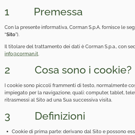
Dove
1 Premessa
acquistare
Con la presente informativa, Corman S.p.A. fornisce le segue
“
Sito
”).
Il titolare del trattamento dei dati è Corman S.p.a., con se
info@corman.it
.
2 Cosa sono i cookie?
I cookie sono piccoli frammenti di testo, normalmente cost
impiegato per la navigazione, quali: computer, tablet, te
ritrasmessi al Sito ad una Sua successiva visita.
3 Definizioni
Cookie di prima parte: derivano dal Sito e possono ess