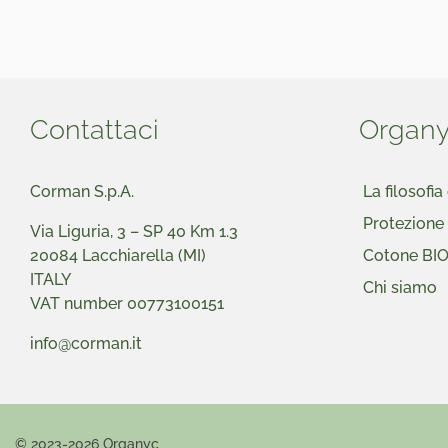
Contattaci
Organ
Corman S.p.A.
La filosofi
Protezione
Via Liguria, 3 – SP 40 Km 1.3
20084 Lacchiarella (MI)
Cotone BI
ITALY
Chi siamo
VAT number 00773100151
info@corman.it
© 2023-2026 Organyc