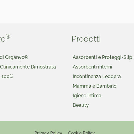
®
yc
Prodotti
a di Organyc®
Assorbenti e Proteggi-Slip
 Clinicamente Dimostrata
Assorbenti interni
O 100%
Incontinenza Leggera
Mamma e Bambino
Igiene Intima
Beauty
Privacy Policy
Cookie Policy