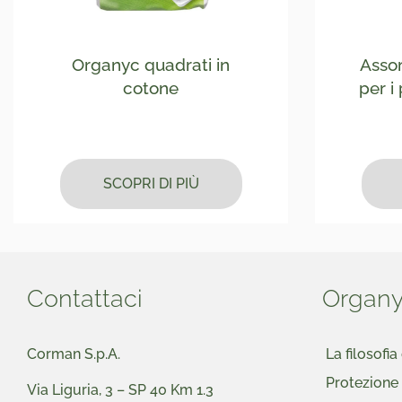
Organyc quadrati in
Assor
cotone
per i 
SCOPRI DI PIÙ
Contattaci
Organ
Corman S.p.A.
La filosofi
Protezione
Via Liguria, 3 – SP 40 Km 1.3