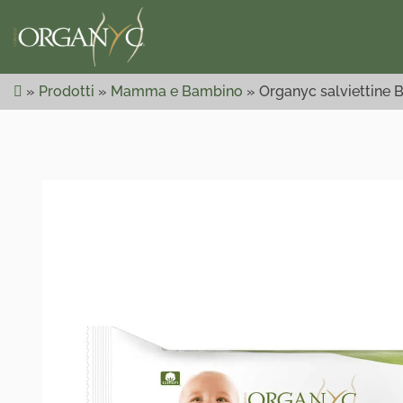
Skip
to
content
»
Prodotti
»
Mamma e Bambino
»
Organyc salviettine 
Expect
Respect
Organyc
Prodotti